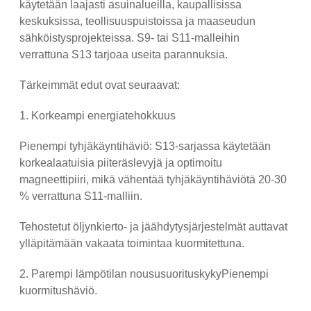
käytetään laajasti asuinalueilla, kaupallisissa
keskuksissa, teollisuuspuistoissa ja maaseudun
sähköistysprojekteissa. S9- tai S11-malleihin
verrattuna S13 tarjoaa useita parannuksia.
Tärkeimmät edut ovat seuraavat:
1. Korkeampi energiatehokkuus
Pienempi tyhjäkäyntihäviö: S13-sarjassa käytetään
korkealaatuisia piiteräslevyjä ja optimoitu
magneettipiiri, mikä vähentää tyhjäkäyntihäviötä 20-30
% verrattuna S11-malliin.
Tehostetut öljynkierto- ja jäähdytysjärjestelmät auttavat
ylläpitämään vakaata toimintaa kuormitettuna.
2. Parempi lämpötilan noususuorituskykyPienempi
kuormitushäviö.