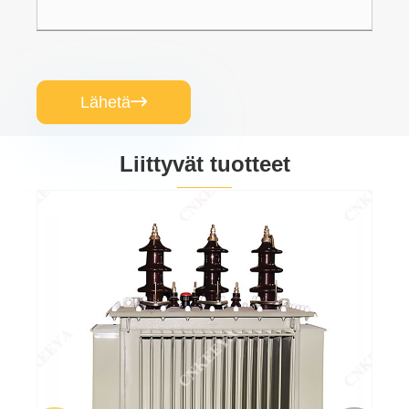
Lähetä

Liittyvät tuotteet