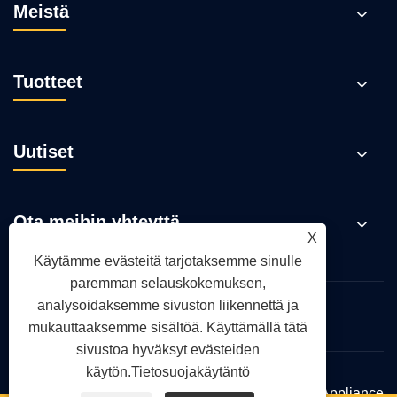
Meistä
Tuotteet
Uutiset
Ota meihin yhteyttä
X
Käytämme evästeitä tarjotaksemme sinulle
paremman selauskokemuksen,
analysoidaksemme sivuston liikennettä ja
Links
Sitemap
RSS
XML
Tietosuojakäytäntö
mukauttaaksemme sisältöä. Käyttämällä tätä
sivustoa hyväksyt evästeiden
käytön.
Tietosuojakäytäntö
Tekijänoikeudet © 2025 Zhejiang Hanya Electric Appliance