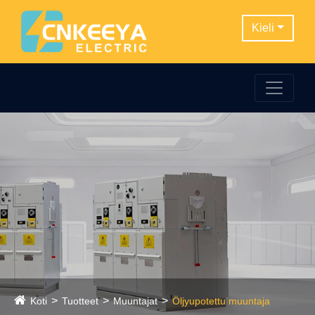
Kieli
Koti
Tuotteet
Muuntajat
Öljyupotettu muuntaja