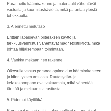
Parannettu käämirakenne ja materiaalit vähentävät
vastusta ja kuormitushäviöitä, mikä parantaa yleistä
tehokkuutta.
3. Alennettu melutaso
Erittäin läpäisevän piiteräksen käyttö ja
tarkkuusvalmistus vähentävät magnetostriktiota, mikä
johtaa hiljaisempaan toimintaan.
4. Vankka mekaaninen rakenne
Oikosulkuvastus paranee optimoidun käämirakenteen
ja kiinnityksen ansiosta. Rautasydän- ja
kelakokoonpano ovat vakaampia, mikä vähentää
tärinää ja mekaanista rasitusta.
5. Pidempi käyttöikä
Paremmat materiaalit ja rakenteelliset parannukset