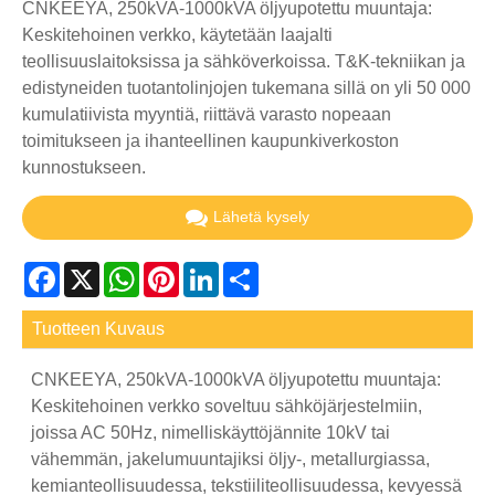
CNKEEYA, 250kVA-1000kVA öljyupotettu muuntaja:
Keskitehoinen verkko, käytetään laajalti
teollisuuslaitoksissa ja sähköverkoissa. T&K-tekniikan ja
edistyneiden tuotantolinjojen tukemana sillä on yli 50 000
kumulatiivista myyntiä, riittävä varasto nopeaan
toimitukseen ja ihanteellinen kaupunkiverkoston
kunnostukseen.
Lähetä kysely
Facebook
X
WhatsApp
Pinterest
LinkedIn
Share
Tuotteen Kuvaus
CNKEEYA, 250kVA-1000kVA öljyupotettu muuntaja:
Keskitehoinen verkko soveltuu sähköjärjestelmiin,
joissa AC 50Hz, nimelliskäyttöjännite 10kV tai
vähemmän, jakelumuuntajiksi öljy-, metallurgiassa,
kemianteollisuudessa, tekstiiliteollisuudessa, kevyessä