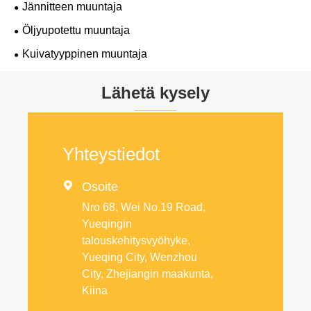
Jännitteen muuntaja
Öljyupotettu muuntaja
Kuivatyyppinen muuntaja
Lähetä kysely
Yhteystiedot

Osoite
Nro 68, Wei No.19 Road,
Yueqingin
talouskehitysvyöhyke,
Yueqing City, Wenzhou
City, Zhejiangin maakunta,
Kiina