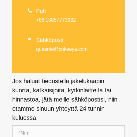

Puh
+86 18857773932
Sähköposti

queenie@cnkeeya.com
Jos haluat tiedustella jakelukaapin
kuorta, katkaisijoita, kytkinlaitteita tai
hinnastoa, jätä meille sähköpostisi, niin
otamme sinuun yhteyttä 24 tunnin
kuluessa.