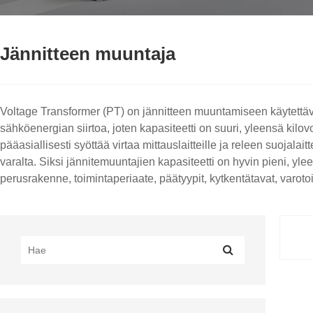
Jännitteen muuntaja
Voltage Transformer (PT) on jännitteen muuntamiseen käytettäv
sähköenergian siirtoa, joten kapasiteetti on suuri, yleensä ki
pääasiallisesti syöttää virtaa mittauslaitteille ja releen suojalai
varalta. Siksi jännitemuuntajien kapasiteetti on hyvin pieni, yle
perusrakenne, toimintaperiaate, päätyypit, kytkentätavat, varot