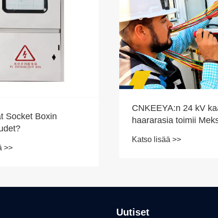
CNKEEYA:n 24 kV kaa
at Socket Boxin
haararasia toimii Mek
udet?
mikä vahvistaa paikall
Katso lisää >>
sähköverkkoa
ä >>
Uutiset