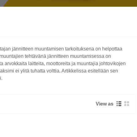
tajan jännitteen muuntamisen tarkoituksena on helpottaa
nitemuuntajien tehtävänä jännitteen muuntamisessa on
ata arvokkaita laitteita, moottoreita ja muuntajia johtovikojen
imi ei ylitä tuhatta volttia. Artikkelissa esitellään sen
i.
View as