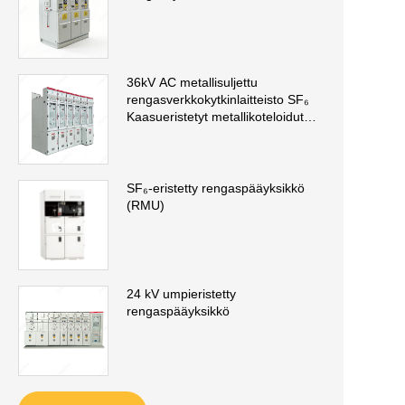
36kV AC metallisuljettu
rengasverkkokytkinlaitteisto SF₆
Kaasueristetyt metallikoteloidut
kytkinlaitteet (GIS)
SF₆-eristetty rengaspääyksikkö
(RMU)
24 kV umpieristetty
rengaspääyksikkö