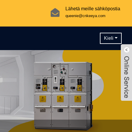
Lähetä meille sähköpostia
queenie@cnkeeya.com
Kieli