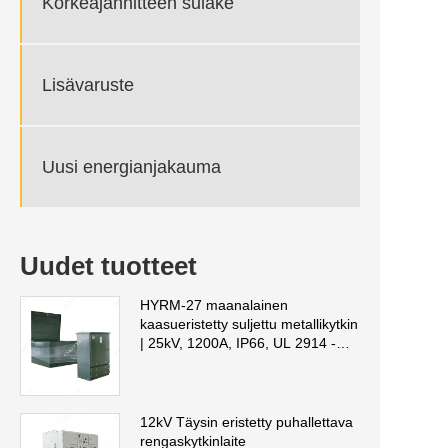
Korkeajännitteen sulake
Lisävaruste
Uusi energianjakauma
Uudet tuotteet
HYRM-27 maanalainen
kaasueristetty suljettu metallikytkin
| 25kV, 1200A, IP66, UL 2914 -
sertifioitu
12kV Täysin eristetty puhallettava
rengaskytkinlaite