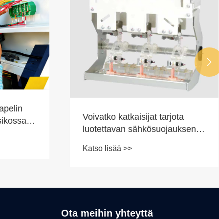

pelin
Voivatko katkaisijat tarjota
sikossa,
luotettavan sähkösuojauksen
ista
teollisuus- ja asuinkäyttöön?
Katso lisää >>
Ota meihin yhteyttä