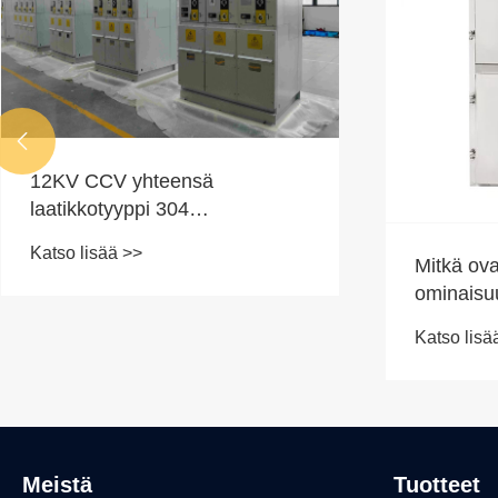

12KV CCV yhteensä
laatikkotyyppi 304
kaasulaatikon täyttökaappi
Katso lisää >>
toimitettiin onnistuneesti
Mitkä ov
asiakkaille Türkiye
ominaisu
Katso lisä
Meistä
Tuotteet