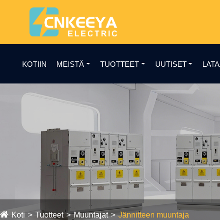
KOTIIN
MEISTÄ
TUOTTEET
UUTISET
LAT
Koti
Tuotteet
Muuntajat
Jännitteen muuntaja