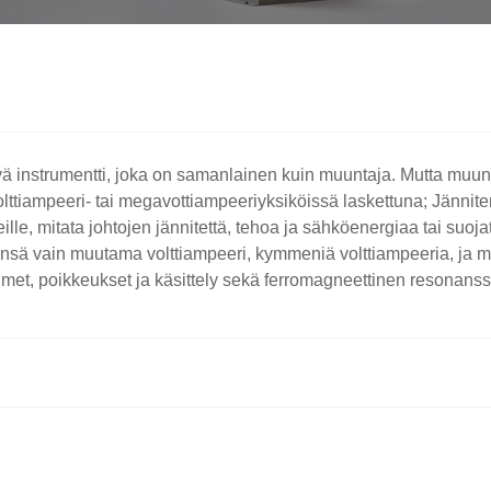
ä instrumentti, joka on samanlainen kuin muuntaja. Mutta muun
lovolttiampeeri- tai megavottiampeeriyksiköissä laskettuna; Jän
tteille, mitata johtojen jännitettä, tehoa ja sähköenergiaa tai suoj
ensä vain muutama volttiampeeri, kymmeniä volttiampeeria, ja maks
oimet, poikkeukset ja käsittely sekä ferromagneettinen resonanss