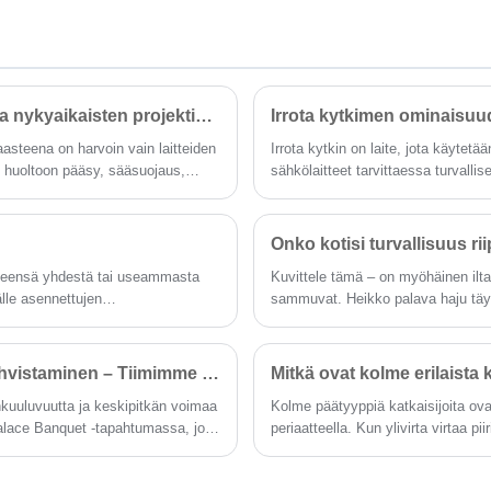
virtalähdejärjestelmiin, joiden taajuus on
tarjoavat luotettavan eristyksen ja tuen
50/60 Hz ja nimellisjännite 220 V / 380 V. Se
voimansiirrolle ja jakelulle. Alan luotettavina
tarjoaa suojan suorien ja epäsuorien
toimittajina olemme sitoutuneet tarjoamaan
salamaniskujen tai muiden ohimenevien
huippuluokan sähköeristysratkaisuja, mikä
ylijännitteiden aiheuttamilta ylijännitteiltä ja
tekee meistä ensisijainen valinta edistynyttä
Kuinka laatikkotyyppinen sähköasema voi yksinkertaistaa nykyaikaisten projektien virranjakelua?
Irrota kytkimen ominaisuu
täyttää asuinrakennusten, palveluteollisuuden
eristetekniikkaa etsiville asiakkaille.
ja teollisuusalojen ylijännitesuojavaatimukset.
aasteena on harvoin vain laitteiden
Irrota kytkin on laite, jota käytetä
, huoltoon pääsy, sääsuojaus,
sähkölaitteet tarvittaessa turvall
hätätilanteissa. Tämän tyyppisell
Onko kotisi turvallisuus r
leensä yhdestä tai useammasta
Kuvittele tämä – on myöhäinen ilta,
älle asennettujen
sammuvat. Heikko palava haju täyt
 suunnitella sisä- tai
piiri vai onko kriittinen sähköeris
kas tehon jakeluratkaisu.
käyttäneenä voin vahvistaa: hätät
suunnitteli tällaisten kriisien rat
Millennium Elegancen maistaminen, tiimin vahvuuden vahvistaminen – Tiimimme rakentamistiimimme tulee Hangzhou Palacen juhlaan kokemaan muinaista palatsin elämää
Mitkä ovat kolme erilaista 
korkealuokkaisiin komponentteihi
nkuuluvuutta ja keskipitkän voimaa
Kolme päätyyppiä katkaisijoita ov
Palace Banquet -tapahtumassa, joka
periaatteella. Kun ylivirta virtaa p
en muinaisen palatsin
taipumaan ja laukaisemaan mekanis
n "Matkalla tuhansia vuosia,
pienjännitesovelluksissa, ja ne ova