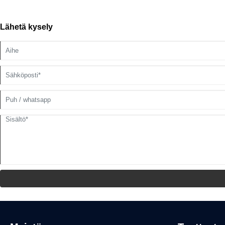
arvostaen palatsin eleganssia", jonka avulla työntekijät voivat uppoutua pa
hienoista juhlista, arvostaa upeita lauluja ja tansseja sekä viettää unohtu
Lähetä kysely