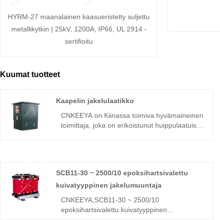
HYRM-27 maanalainen kaasueristetty suljettu
metallikytkin | 25kV, 1200A, IP66, UL 2914 -
sertifioitu
Kuumat tuotteet
Kaapelin jakelulaatikko
CNKEEYA on Kiinassa toimiva hyvämaineinen
toimittaja, joka on erikoistunut huippulaatuisiin
kaapelinjakelulaatikoihin. Heidän tuotteet ovat
esimerkkejä erinomaisista suunnittelusta ja
toimivuudesta tarjoten luotettavia ratkaisuja
eri toimialoille. Sitoutumalla ylivertaiseen
SCB11-30 ~ 2500/10 epoksihartsivalettu
ammattitaitoon Keeya varmistaa, että heidän
kaapelinjakelulaatikonsa täyttävät ja ylittävät
kuivatyyppinen jakelumuuntaja
alan standardit. Luotettuna toimittajana Keeya
CNKEEYA,SCB11-30 ~ 2500/10
tarjoaa laajan valikoiman vaihtoehtoja
epoksihartsivalettu kuivatyyppinen
erilaisiin tarpeisiin, mikä tekee niistä hyvän
jakelumuuntaja, epoksihartsivalettu