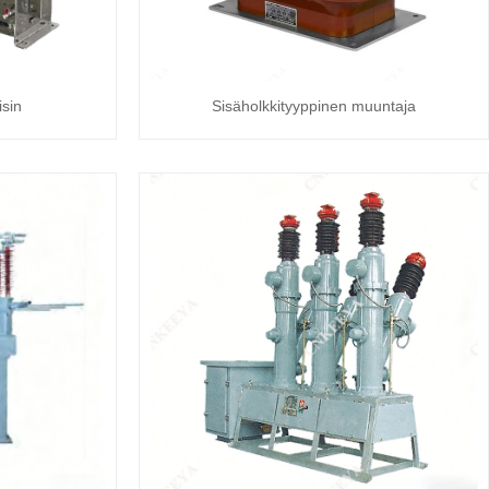
isin
Sisäholkkityyppinen muuntaja
Live