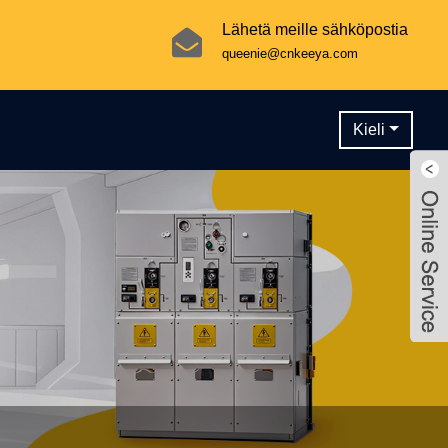
Lähetä meille sähköpostia
queenie@cnkeeya.com
Kieli