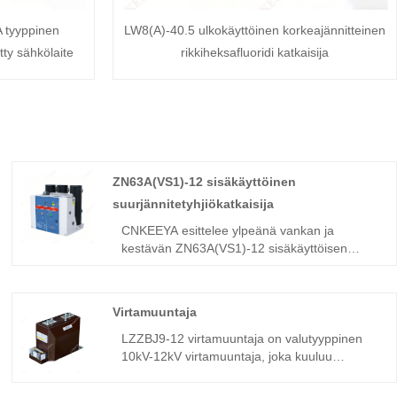
 tyyppinen
LW8(A)-40.5 ulkokäyttöinen korkeajännitteinen
tty sähkölaite
rikkiheksafluoridi katkaisija
ZN63A(VS1)-12 sisäkäyttöinen
suurjännitetyhjiökatkaisija
CNKEEYA esittelee ylpeänä vankan ja
kestävän ZN63A(VS1)-12 sisäkäyttöisen
suurjännitteisen tyhjiökatkaisijansa, joka on
valmistettu täällä Kiinassa. Nämä
sisäkäyttöön suunnitellut katkaisijat on
Virtamuuntaja
suunniteltu toimimaan erinomaisesti
korkeajänniteympäristöissä. Toivomme
LZZBJ9-12 virtamuuntaja on valutyyppinen
voivamme luoda ystävällisen
10kV-12kV virtamuuntaja, joka kuuluu
yhteistyösuhteen yrityksesi kanssa
pilarityyppiseen kuivatyyppiseen
korkealaatuisilla tuotteilla, kohtuullisella
virtamuuntajaan. Se soveltuu