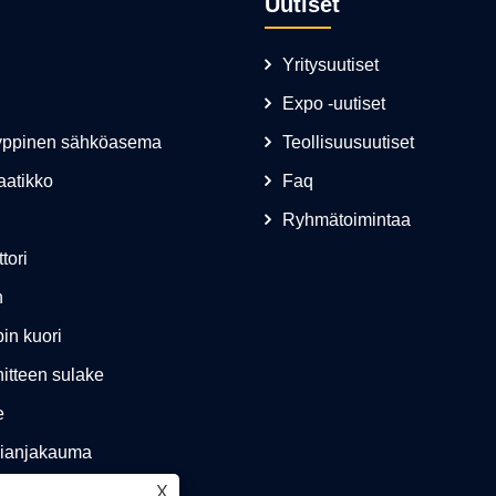
Uutiset
Yritysuutiset
Expo -uutiset
yyppinen sähköasema
Teollisuusuutiset
aatikko
Faq
Ryhmätoimintaa
tori
n
in kuori
itteen sulake
e
gianjakauma
X