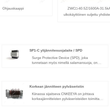
Ohjauskaappi
ZWC□-40.5Z/1600A-31.5kA
ulkokäyttöinen suljettu yhdiste
SP1-C ylijännitesuojalaite / SPD
Surge Protective Device (SPD), joka
tunnetaan myös nimellä salamansuoja, on
elektroninen turvalaite, joka on suunniteltu
suojaamaan erilaisia ​​elektronisia laitteita,
instrumentteja, mittareita ja tietoliikennelinjoja.
Kun ulkoiset häiriöt aiheuttavat äkillisiä
Korkean jännitteen pylväseristin
huippuvirtoja tai jännitteitä sähköpiireissä tai
tietoliikennelinjoissa, SPD johtaa ja ohjaa
Kiinassa sijaitseva CNKEEYA on johtava
ylijännitevirtoja erittäin lyhyessä ajassa,
korkeajännitteisten pylväseristeiden toimittaja.
estäen ylijännitteitä vahingoittamasta muita
Nämä eristimet ovat tärkeitä komponentteja
piirin laitteita. Tämä SPD soveltuu AC-
suurjännitesähköjärjestelmissä, ja ne