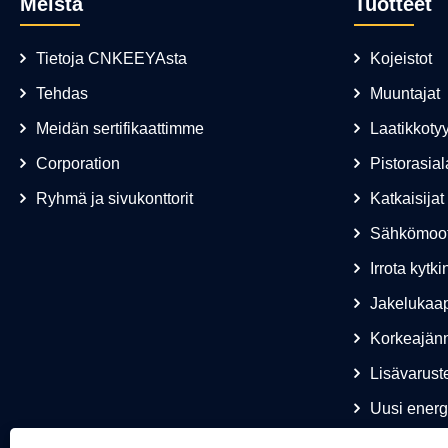
Meistä
Tuotteet
Tietoja CNKEEYAsta
Kojeistot
Tehdas
Muuntajat
Meidän sertifikaattimme
Laatikkot
Corporation
Pistorasial
Ryhmä ja sivukonttorit
Katkaisijat
Sähkömoot
Irrota kytki
Jakelukaap
Korkeajänn
Lisävarust
Uusi ener