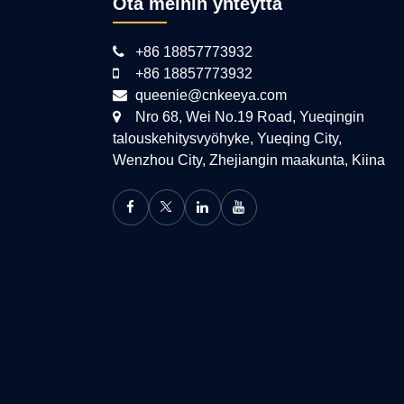
Ota meihin yhteyttä
+86 18857773932
+86 18857773932
queenie@cnkeeya.com
Nro 68, Wei No.19 Road, Yueqingin
talouskehitysvyöhyke, Yueqing City,
Wenzhou City, Zhejiangin maakunta, Kiina