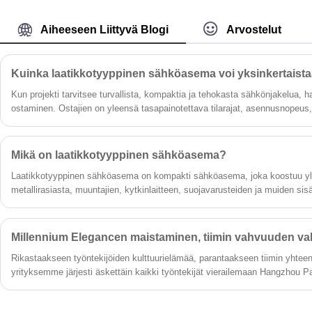
valinnan yrityksille, jotka etsivät luotettavia ja
kuivatyyppinen muuntajamateriaali on
tehokkaita sähkönjakeluratkaisuja.
korkealaatuista, tieteellistä kaavaa, ja se on
Aiheeseen Liittyvä Blogi
Arvostelut
valmistettu ammattimaisilla tuotanto- ja
testauslaitteilla tiukan tekniikan mukaisesti.
Tuotteella on korkea luotettavuus ja pitkä
käyttöikä. konfiguroitu. Sitä voidaan käyttää
Kun projekti tarvitsee turvallista, kompaktia ja tehokasta sähkönjakelua, h
öljyupotettuna muuntajan korvaavana
ostaminen. Ostajien on yleensä tasapainotettava tilarajat, asennusnopeus
tuotteena, joka soveltuu korkeisiin
turvallisuusodotukset ja pitkän aikavälin toimintavakaus kerralla.
rakennuksiin, kauppakeskuksiin, lentokenttien
tunneleihin, kemianlaitoksiin, ydinvoimaloihin,
laivoihin ja muihin tärkeisiin tai erityisiin
Mikä on laatikkotyyppinen sähköasema?
ympäristökohteisiin.
Laatikkotyyppinen sähköasema on kompakti sähköasema, joka koostuu y
metallirasiasta, muuntajien, kytkinlaitteen, suojavarusteiden ja muiden sis
virranjakeluvälineiden kanssa. Nämä laatikkotyyppiset sähköasemat voidaan
ulkokäyttöön, ja ne on suunniteltu tarjoamaan kompakti, turvallinen ja teho
Rikastaakseen työntekijöiden kulttuurielämää, parantaakseen tiimin yhtee
yrityksemme järjesti äskettäin kaikki työntekijät vierailemaan Hangzhou 
on tunnettu kulttuurikokemuskohde Hangzhoussa, ja käynnisti ainutlaatuis
elämänkokemuksen tiiminrakennustoiminnan. Tämän tapahtuman teemana o