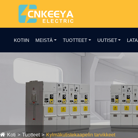
KOTIIN
MEISTÄ
TUOTTEET
UUTISET
LAT
Koti
Tuotteet
Kylmäkutistekaapelin tarvikkeet